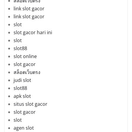
สล็อตเว็บตรง
link slot gacor
link slot gacor
slot
slot gacor hari ini
slot
slot88
slot online
slot gacor
สล็อตเว็บตรง
judi slot
slot88
apk slot
situs slot gacor
slot gacor
slot
agen slot