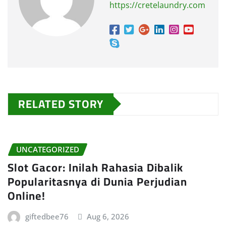
https://cretelaundry.com
RELATED STORY
UNCATEGORIZED
Slot Gacor: Inilah Rahasia Dibalik
Popularitasnya di Dunia Perjudian
Online!
giftedbee76
Aug 6, 2026