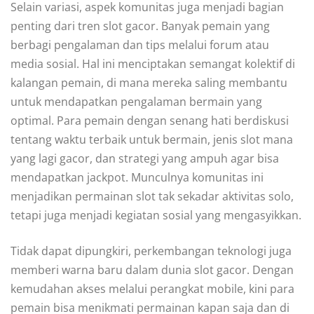
Selain variasi, aspek komunitas juga menjadi bagian
penting dari tren slot gacor. Banyak pemain yang
berbagi pengalaman dan tips melalui forum atau
media sosial. Hal ini menciptakan semangat kolektif di
kalangan pemain, di mana mereka saling membantu
untuk mendapatkan pengalaman bermain yang
optimal. Para pemain dengan senang hati berdiskusi
tentang waktu terbaik untuk bermain, jenis slot mana
yang lagi gacor, dan strategi yang ampuh agar bisa
mendapatkan jackpot. Munculnya komunitas ini
menjadikan permainan slot tak sekadar aktivitas solo,
tetapi juga menjadi kegiatan sosial yang mengasyikkan.
Tidak dapat dipungkiri, perkembangan teknologi juga
memberi warna baru dalam dunia slot gacor. Dengan
kemudahan akses melalui perangkat mobile, kini para
pemain bisa menikmati permainan kapan saja dan di