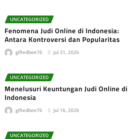
UNCATEGORIZED
Fenomena Judi Online di Indonesia:
Antara Kontroversi dan Popularitas
giftedbee76
Jul 31, 2026
UNCATEGORIZED
Menelusuri Keuntungan Judi Online di
Indonesia
giftedbee76
Jul 16, 2026
UNCATEGORIZED